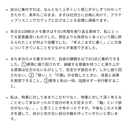
自分に集中すれば、なんとなく上手くいく感じが少しずつ分かって
きたので、来年もこのまま、まずは社労士に合格に向けて、アクテ
ィブリスニング力アップと広げることを目標に頑張ります。
本日の108枚のメモ書きはその1年間を振り返る意味で、私にとっ
て大変意義深いものでした。想定よりも負荷なくあっという間に終
えられたことが何より収穫でした。「考えこまずに書く」ことが身
についてきていることを少なからず実感できました。
また本日のメモ書きの中で、自身の課題を以下の3点に集約できま
した。①感情に振り回されず、俯瞰する意識を持つこと湧き上が
る感情は仕方のないものとして、否定せず抵抗せず。しかし振り回
されない。②「想い」と「行動」が合致したときに、成長と成果
を実感できること。③勇気と恥は一体。躊躇せず一歩行動するこ
と。
私は、物事に対してあまりこだわりなく、
物事に対して深く考える
ことをして来なかったので自分の考えが定まらず、『軸』という部
分がないな。。。
と思うことが多かったですが、今後もこのメモ書
きを通して、
自分と向き合い自分の軸を作っていきたいと思いま
す。