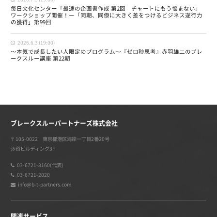
2026.7.3 (19:00)
毎日文化センター「最速の企画書作成 第2回 チャートにもう悩まない」
ワークショップ開催！ー「同期、同僚に大きく差をつけるビジネス遂行力
の獲得」第99回
2026.6.3 (19:00)
〜本気で成長したい人限定のプログラム〜『ゼロ秒思考』赤羽雄二のブレ
ークスルー講座 第22期
ブレークスルーパートナーズ株式会社
〒105-0022 東京都港区海岸一丁目2番20号
汐留ビルディング3F
03-6721-8160(代表)
03-6721-2020
info@b-t-partners.com
関連サービス