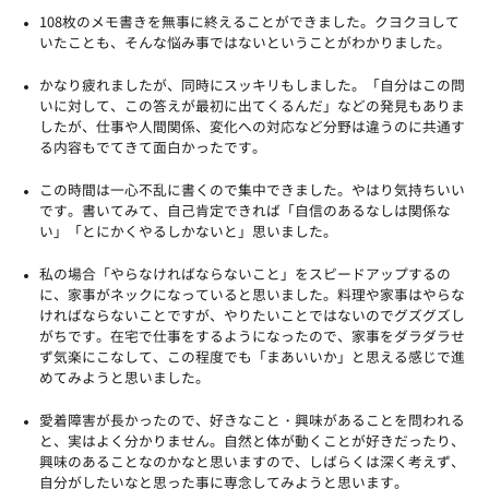
108枚のメモ書きを無事に終えることができました。クヨクヨして
いたことも、そんな悩み事ではないということがわかりました。
かなり疲れましたが、同時にスッキリもしました。「自分はこの問
いに対して、この答えが最初に出てくるんだ」などの発見もありま
したが、仕事や人間関係、変化への対応など分野は違うのに共通す
る内容もでてきて面白かったです。
この時間は一心不乱に書くので集中できました。やはり気持ちいい
です。書いてみて、自己肯定できれば「自信のあるなしは関係な
い」「とにかくやるしかないと」思いました。
私の場合「やらなければならないこと」をスピードアップするの
に、家事がネックになっていると思いました。料理や家事はやらな
ければならないことですが、やりたいことではないのでグズグズし
がちです。在宅で仕事をするようになったので、家事をダラダラせ
ず気楽にこなして、この程度でも「まあいいか」と思える感じで進
めてみようと思いました。
愛着障害が長かったので、好きなこと・興味があることを問われる
と、実はよく分かりません。自然と体が動くことが好きだったり、
興味のあることなのかなと思いますので、しばらくは深く考えず、
自分がしたいなと思った事に専念してみようと思います。