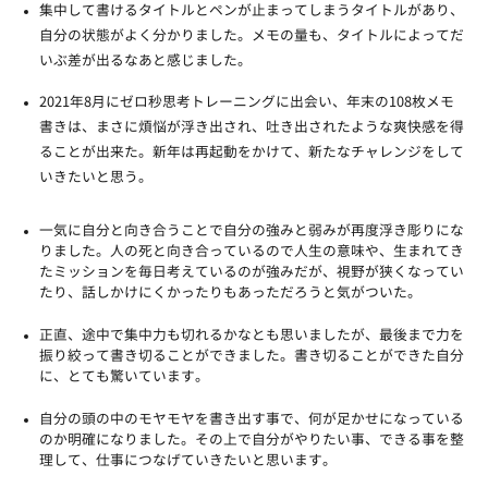
集中して書けるタイトルとペンが止まってしまうタイトルがあり、
自分の状態がよく分かりました。メモの量も、タイトルによってだ
いぶ差が出るなあと感じました。
2021年8月にゼロ秒思考トレーニングに出会い、年末の108枚メモ
書きは、まさに煩悩が浮き出され、吐き出されたような爽快感を得
ることが出来た。新年は再起動をかけて、新たなチャレンジをして
いきたいと思う。
一気に自分と向き合うことで自分の強みと弱みが再度浮き彫りにな
りました。人の死と向き合っているので人生の意味や、生まれてき
たミッションを毎日考えているのが強みだが、視野が狭くなってい
たり、話しかけにくかったりもあっただろうと気がついた。
正直、途中で集中力も切れるかなとも思いましたが、最後まで力を
振り絞って書き切ることができました。書き切ることができた自分
に、とても驚いています。
自分の頭の中のモヤモヤを書き出す事で、何が足かせになっている
のか明確になりました。その上で自分がやりたい事、できる事を整
理して、仕事につなげていきたいと思います。