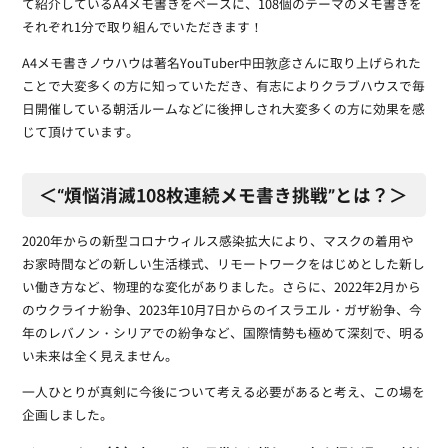
て紹介しているA4メモ書きをベースに、108個のテーマのメモ書きを
それぞれ1分で取り組んでいただきます！
A4メモ書きノウハウは著名YouTuber中田敦彦さんに取り上げられた
ことで大変多くの方に知っていただき、有志によりクラブハウスで毎
日開催している朝活ルームなどに後押しされ大変多くの方に効果を感
じて頂けています。
＜“煩悩消滅108枚連続メモ書き挑戦”とは？＞
2020年からの新型コロナウィルス感染拡大により、マスクの着用や
お家時間などの新しい生活様式、リモートワークをはじめとした新し
い働き方など、物理的な変化がありました。さらに、2022年2月から
のウクライナ紛争、2023年10月7日からのイスラエル・ガザ紛争、今
年のレバノン・シリアでの紛争など、国際情勢も極めて深刻で、明る
い未来は全く見えません。
一人ひとりが真剣に今後について考える必要があると考え、この場を
企画しました。