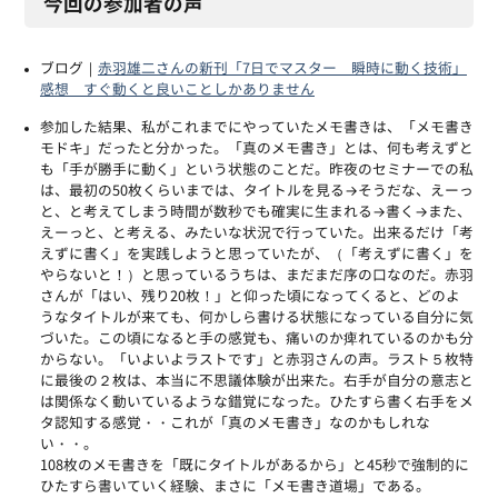
今回の参加者の声
ブログ｜
赤羽雄二さんの新刊「7日でマスター 瞬時に動く技術」
感想 すぐ動くと良いことしかありません
参加した結果、私がこれまでにやっていたメモ書きは、「メモ書き
モドキ」だったと分かった。「真のメモ書き」とは、何も考えずと
も「手が勝手に動く」という状態のことだ。昨夜のセミナーでの私
は、最初の50枚くらいまでは、タイトルを見る→そうだな、えーっ
と、と考えてしまう時間が数秒でも確実に生まれる→書く→また、
えーっと、と考える、みたいな状況で行っていた。出来るだけ「考
えずに書く」を実践しようと思っていたが、（「考えずに書く」を
やらないと！）と思っているうちは、まだまだ序の口なのだ。赤羽
さんが「はい、残り20枚！」と仰った頃になってくると、どのよ
うなタイトルが来ても、何かしら書ける状態になっている自分に気
づいた。この頃になると手の感覚も、痛いのか痺れているのかも分
からない。「いよいよラストです」と赤羽さんの声。ラスト５枚特
に最後の２枚は、本当に不思議体験が出来た。右手が自分の意志と
は関係なく動いているような錯覚になった。ひたすら書く右手をメ
タ認知する感覚・・これが「真のメモ書き」なのかもしれな
い・・。
108枚のメモ書きを「既にタイトルがあるから」と45秒で強制的に
ひたすら書いていく経験、まさに「メモ書き道場」である。