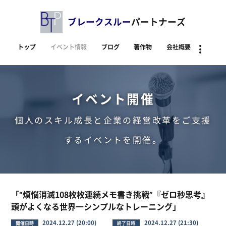
ブレークスルー
パートナーズ
トップ
イベント情報
ブログ
著作物
会社概要
資料
イベント開催
個人のスキル成長と企業の経営改革をご支援
するイベントを開催。
「“煩悩消滅108枚枚連続メモ書き挑戦”『ゼロ秒思考』
頭がよくなる世界一シンプルなトレーニング」
2024.12.27 (20:00)
2024.12.27 (21:30)
開催日時
終了日時