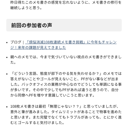
昨日得たこのメモ書きの感覚を忘れないように、メモ書きの修行を
継続しようと思う。
前回の参加者の声
ブログ｜
「煩悩消滅108枚連続メモ書き挑戦」に今年もチャレン
ジ！来年の課題が見えてきました
親へのメモでは、今まで気づいていない視点のメモ書きができまし
た。
「どういう言語、態度が部下のやる気を失わせるか？」のメモでは
答えがないことやゴールが見えないこと、PFがない事などが出ま
した。バックオフィスの業務が中心なのでどうしても単調になる事
が多いです。その中で少しでもPFがあれば違うと思うので、自分
から同僚へPFを増やす意識していこうと思います。
108枚メモ書きは最初「無理じゃない？？」と思っていましたが、
意外と筆が進みました。タイムリミットがあることで物事を進めた
と思います。また完璧でなくてもトラブルがあっても、とにかく進
むとゴールすると気付けました。