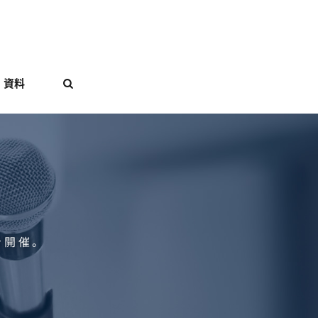
資料

を開催。