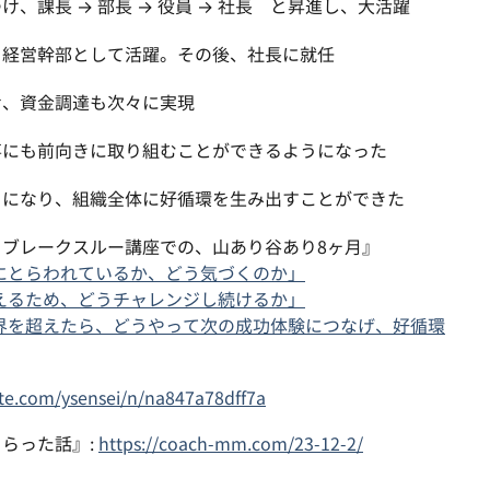
、課長 → 部長 → 役員 → 社長 と昇進し、大活躍
、経営幹部として活躍。その後、社長に就任
せ、資金調達も次々に実現
事にも前向きに取り組むことができるようになった
うになり、組織全体に好循環を生み出すことができた
ブレークスルー講座での、山あり谷あり8ヶ月』
何にとらわれているか、どう気づくのか」
超えるため、どうチャレンジし続けるか」
、限界を超えたら、どうやって次の成功体験につなげ、好循環
ote.com/ysensei/n/na847a78dff7a
らった話』:
https://coach-mm.com/23-12-2/