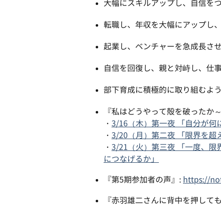
大幅にスキルアップし、自信をつけ
転職し、年収を大幅にアップし
起業し、ベンチャーを急成長さ
自信を回復し、親と対峙し、仕
部下育成に積極的に取り組むよ
『私はどうやって殻を破ったか～
・
3/16（木）第一夜 「自分が
・
3/20（月）第二夜 「限界を
・
3/21（火）第三夜 「一度
につなげるか」
『第5期参加者の声』:
https://n
『赤羽雄二さんに背中を押しても