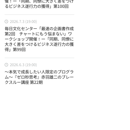
催！ー「同期、同僚に大きく差をつけ
るビジネス遂行力の獲得」第100回
2026.7.3 (19:00)
毎日文化センター「最速の企画書作成
第2回 チャートにもう悩まない」ワ
ークショップ開催！ー「同期、同僚に
大きく差をつけるビジネス遂行力の獲
得」第99回
2026.6.3 (19:00)
〜本気で成長したい人限定のプログラ
ム〜『ゼロ秒思考』赤羽雄二のブレー
クスルー講座 第22期