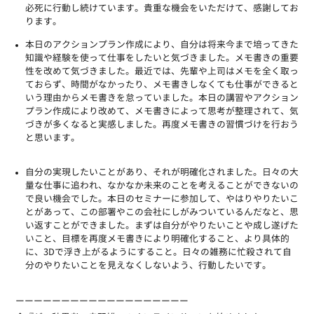
必死に行動し続けています。貴重な機会をいただけて、感謝してお
ります。
本日のアクションプラン作成により、自分は将来今まで培ってきた
知識や経験を使って仕事をしたいと気づきました。メモ書きの重要
性を改めて気づきました。最近では、先輩や上司はメモを全く取っ
ておらず、時間がなかったり、メモ書きしなくても仕事ができると
いう理由からメモ書きを怠っていました。本日の講習やアクション
プラン作成により改めて、メモ書きによって思考が整理されて、気
づきが多くなると実感しました。再度メモ書きの習慣づけを行おう
と思います。
自分の実現したいことがあり、それが明確化されました。日々の大
量な仕事に追われ、なかなか未来のことを考えることができないの
で良い機会でした。本日のセミナーに参加して、やはりやりたいこ
とがあって、この部署やこの会社にしがみついているんだなと、思
い返すことができました。まずは自分がやりたいことや成し遂げた
いこと、目標を再度メモ書きにより明確化すること、より具体的
に、3Dで浮き上がるようにすること。日々の雑務に忙殺されて自
分のやりたいことを見えなくしないよう、行動したいです。
ーーーーーーーーーーーーーーーーーーー