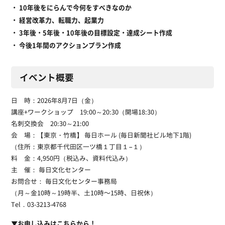
・ 10年後をにらんで今何をすべきなのか
・ 経営改革力、転職力、起業力
・ 3年後・5年後・10年後の目標設定・達成シート作成
・ 今後1年間のアクションプラン作成
イベント概要
日 時：2026年8月7日（金）
講座+ワークショップ 19:00～20:30（開場18:30）
名刺交換会 20:30～21:00
会 場：【東京・竹橋】 毎日ホール (毎日新聞社ビル地下1階)
（住所：東京都千代田区一ツ橋１丁目１−１）
料 金：4,950円（税込み、資料代込み）
主 催： 毎日文化センター
お問合せ： 毎日文化センター事務局
（月～金10時～19時半、土10時〜15時、日祝休）
Tel．03-3213-4768
▼お申し込みはこちらから！