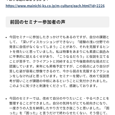
https://www.mainichi-ks.co.jp/m-culture/each.html?id=2226
前回のセミナー参加者の声
今回セミナーに参加したきっかけでもあるのですが、自分の課題と
して、「深いディスカッションができない」「経験の浅い分野での
発言に自信がなくなってしまう」ことがあり、それを克服するヒン
トを得たいと思っていました。私は物事をあまりにも素直に鵜呑み
に平準的に捉えるくせがあり、「こうなるだろう」と仮説を立てる
ことが苦手で、クライアントと対峙する上で今後致命的な弱点だと
認識しています。来年にも昇格予定ですが、この弱点により自分が
苦しむ姿が容易に想像できるので、今から弱点を克服するアクショ
ンをしなければと思っています。セミナーを聞いて、改めて仮説思
考が弱いことが課題の中核にあるということに気付かされました。
このように気づきと刺激をくださって、感謝しております。
今回のセミナーでは、改めて自分のやりたいこと・
やるべきことを
整理することができました。自分の気持ちがとても前向きになり、
一度きりの人生を納得したやり方で生き抜こうと思いました。「困
った」を「困った」
と言うだけで終わらせたくない、そう信じて、