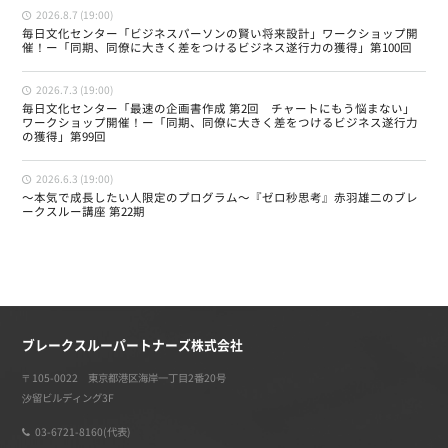
2026.8.7 (19:00)
毎日文化センター「ビジネスパーソンの賢い将来設計」ワークショップ開
催！ー「同期、同僚に大きく差をつけるビジネス遂行力の獲得」第100回
2026.7.3 (19:00)
毎日文化センター「最速の企画書作成 第2回 チャートにもう悩まない」
ワークショップ開催！ー「同期、同僚に大きく差をつけるビジネス遂行力
の獲得」第99回
2026.6.3 (19:00)
〜本気で成長したい人限定のプログラム〜『ゼロ秒思考』赤羽雄二のブレ
ークスルー講座 第22期
ブレークスルーパートナーズ株式会社
〒105-0022 東京都港区海岸一丁目2番20号
汐留ビルディング3F
03-6721-8160(代表)