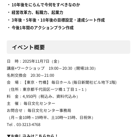
・ 10年後をにらんで今何をすべきなのか
・ 経営改革力、転職力、起業力
・ 3年後・5年後・10年後の目標設定・達成シート作成
・ 今後1年間のアクションプラン作成
イベント概要
日 時：2025年11月7日（金）
講座+ワークショップ 19:00～20:30（開場18:30）
名刺交換会 20:30～21:00
会 場：【東京・竹橋】 毎日ホール (毎日新聞社ビル地下1階)
（住所：東京都千代田区一ツ橋１丁目１−１）
料 金：4,950円（税込み、資料代込み）
主 催： 毎日文化センター
お問合せ： 毎日文化センター事務局
（月～金10時～19時半、土10時〜15時、日祝休）
Tel．03-3213-4768
▼お申し込みはこちらから！