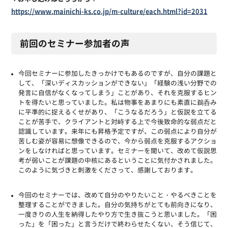
https://www.mainichi-ks.co.jp/m-culture/each.html?id=2031
前回のセミナー参加者の声
今回セミナーに参加したきっかけでもあるのですが、自分の課題と
して、「深いディスカッションができない」「経験の浅い分野での
発言に自信がなくなってしまう」ことがあり、それを克服するヒン
トを得たいと思っていました。私は物事をあまりにも素直に鵜呑み
に平準的に捉えるくせがあり、「こうなるだろう」と仮説を立てる
ことが苦手で、クライアントと対峙する上で今後致命的な弱点だと
認識しています。来年にも昇格予定ですが、この弱点により自分が
苦しむ姿が容易に想像できるので、今から弱点を克服するアクショ
ンをしなければと思っています。セミナーを聞いて、改めて仮説思
考が弱いことが課題の中核にあるということに気付かされました。
このように気づきと刺激をくださって、感謝しております。
今回のセミナーでは、改めて自分のやりたいこと・
やるべきことを
整理することができました。自分の気持ちがとても前向きになり、
一度きりの人生を納得したやり方で生き抜こうと思いました。「困
った」を「困った」
と言うだけで終わらせたくない、そう信じて、