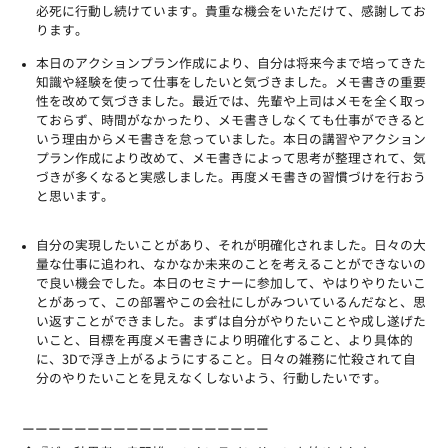
必死に行動し続けています。貴重な機会をいただけて、感謝してお
ります。
本日のアクションプラン作成により、自分は将来今まで培ってきた
知識や経験を使って仕事をしたいと気づきました。メモ書きの重要
性を改めて気づきました。最近では、先輩や上司はメモを全く取っ
ておらず、時間がなかったり、メモ書きしなくても仕事ができると
いう理由からメモ書きを怠っていました。本日の講習やアクション
プラン作成により改めて、メモ書きによって思考が整理されて、気
づきが多くなると実感しました。再度メモ書きの習慣づけを行おう
と思います。
自分の実現したいことがあり、それが明確化されました。日々の大
量な仕事に追われ、なかなか未来のことを考えることができないの
で良い機会でした。本日のセミナーに参加して、やはりやりたいこ
とがあって、この部署やこの会社にしがみついているんだなと、思
い返すことができました。まずは自分がやりたいことや成し遂げた
いこと、目標を再度メモ書きにより明確化すること、より具体的
に、3Dで浮き上がるようにすること。日々の雑務に忙殺されて自
分のやりたいことを見えなくしないよう、行動したいです。
ーーーーーーーーーーーーーーーーーーー