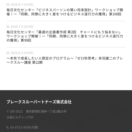
2026.8.7 (19:00)
毎日文化センター「ビジネスパーソンの賢い将来設計」ワークショップ開
催！ー「同期、同僚に大きく差をつけるビジネス遂行力の獲得」第100回
2026.7.3 (19:00)
毎日文化センター「最速の企画書作成 第2回 チャートにもう悩まない」
ワークショップ開催！ー「同期、同僚に大きく差をつけるビジネス遂行力
の獲得」第99回
2026.6.3 (19:00)
〜本気で成長したい人限定のプログラム〜『ゼロ秒思考』赤羽雄二のブレ
ークスルー講座 第22期
ブレークスルーパートナーズ株式会社
〒105-0022 東京都港区海岸一丁目2番20号
汐留ビルディング3F
03-6721-8160(代表)