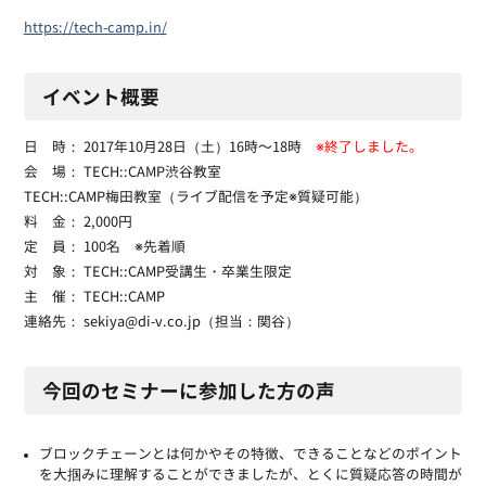
https://tech-camp.in/
イベント概要
日 時： 2017年10月28日（土）16時〜18時
※終了しました。
会 場： TECH::CAMP渋谷教室
TECH::CAMP梅田教室（ライブ配信を予定※質疑可能）
料 金： 2,000円
定 員： 100名 ※先着順
対 象： TECH::CAMP受講生・卒業生限定
主 催： TECH::CAMP
連絡先： sekiya@di-v.co.jp（担当：関谷）
今回のセミナーに参加した方の声
ブロックチェーンとは何かやその特徴、できることなどのポイント
を大掴みに理解することができましたが、とくに質疑応答の時間が