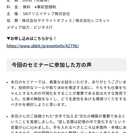
定 員：100名（先着順）
料 金： 無料 ※事前登録制
主 催： SBクリエイティブ株式会社
協 賛：株式会社サテライトオフィス / 株式会社レコモット
メディア協力：ビジネスIT
▼お申し込みはこちらから！
https://www.sbbit.jp/eventinfo/42796/
今回のセミナーに参加した方の声
本日のセミナーでは、貴重なお話をいただき、ありがとうございま
す。技術的なツールや取り決めを策定する前に、そもそも仕事をち
ゃんとするための可視化をすることが重要である旨は大きな発見で
した。仕事の無駄をなくし、どう生産性をあげる環境づくりをする
べきかを検討しようと思います。
赤羽さんがご指摘された”文字で伝える”文化の構築が重要であると
いうことを実感しました。”話し言葉は記憶の中で変化する”という
言葉が心に沁みました。手を入れるべきところは多箇所・多様にあ