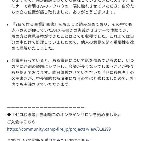
りますので、何が問題なのかから整理していきたいと考えます。セ
ミナーで赤羽さんのノウハウの一端に触れさせていただき、自分た
ちの立ち位置が感じ取れました。ありがとうございます。
『7日で作る事業計画書』をちょうど読み進めており、その中でも
赤羽さんが仰っていたA4メモ書きの実践がセミナーで体験でき、
隣の方と意見交換ができたことはとても収穫でした。これまでは自
分の中だけで処理していましたので、他人の意見を聞く重要性を改
めて理解いたしました。
会議を行っていると、ある議題について話を進めているのに、いつ
の間にか別の議題にシフトし、会議が長くなってしまうことが多々
あり悩んでおります。昨日体験させていただいた『ゼロ秒思考』の
メモ書きが、中長期的な解決策になるのではと感じましたので、社
内でも実践させていただきます。
ーーーーーーーーーーーーーーーーーーー
◆『ゼロ秒思考』赤羽雄二のオンラインサロンを始めました。
ご入会はこちら
https://community.camp-fire.jp/projects/view/318299
まずはLINEで診断を受けてみたい方はこちら