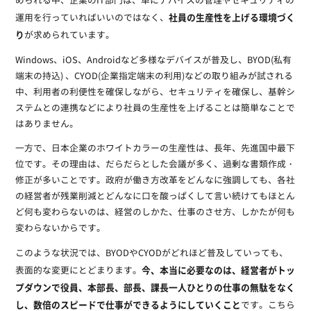
められる中、企業のIT部門は、単にデバイスの管理やセキュリティの
社員の生産性を上げる環境づく
運用を行っていればいいのではなく、
り
が求められています。
Windows、iOS、Androidなど多様なデバイスが普及し、BYOD(私有
端末の持込) 、CYOD(企業指定端末の利用)などの取り組みが試される
中、利用者の利便性を確保しながら、セキュリティを確保し、基幹シ
ステムとの連携などにより社員の生産性を上げることは簡単なことで
はありません。
一方で、日本企業のホワイトカラーの生産性は、長年、先進国中最下
位です。その理由は、だらだらとした会議が多く、過剰な書類作成・
修正が多いことです。政府が働き方改革をどんなに強調しても、各社
の経営者が残業削減とどんなに口を酸っぱくして言い続けてもほとん
ど何も変わらないのは、経営のしかた、仕事のさせ方、しかたが何も
変わらないからです。
このような状況では、BYODやCYODがどれほど普及していっても、
今、本当に必要なのは、経営者がトッ
表面的な変更にとどまります。
プダウンで役員、本部長、部長、課長一人ひとりの仕事の無駄をなく
し、数倍のスピードで仕事ができるようにしていくこと
です。こちら