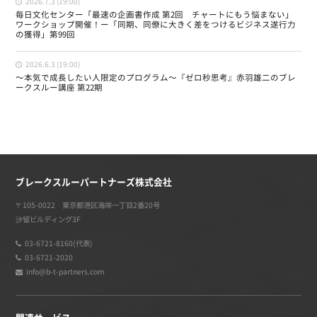
2026.7.3 (19:00)
毎日文化センター「最速の企画書作成 第2回 チャートにもう悩まない」
ワークショップ開催！ー「同期、同僚に大きく差をつけるビジネス遂行力
の獲得」第99回
2026.6.3 (19:00)
〜本気で成長したい人限定のプログラム〜『ゼロ秒思考』赤羽雄二のブレ
ークスルー講座 第22期
ブレークスルーパートナーズ株式会社
〒105-0022 東京都港区海岸一丁目2番20号
汐留ビルディング3F
03-6721-8160(代表)
03-6721-2020
info@b-t-partners.com