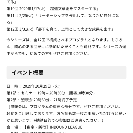
てる」
第10回 2020年1/17(火) 「超速文章術をマスターする」
第11回 2/25(火) 「リーダーシップを強化して、なりたい自分にな
る」
第12回 3/31(火) 「部下を育て、上司として大きな成果を出す」
今シリーズは、全12回で構成されるプログラムとなります。もちろ
ん、関心のある回だけに参加いただくことも可能です。シリーズの途
中からでも、初めての方もぜひご参加ください。
イベント概要
日 時： 2019年10月29日（火）
第1部： セミナー 19時～20時30分（開場18時30分）
第2部： 懇親会 20時30分～21時終了予定
（懇親会は、プログラムの重要な部分です。ぜひご参加ください。
軽食をご用意しております。お名刺も数十枚ご用意いただけると良い
かと思います。※勧誘目的での参加はご遠慮ください。）
会 場： 【東京・新宿】INBOUND LEAGUE