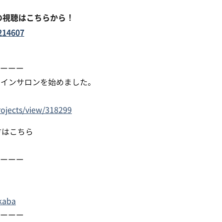
の視聴はこちらから！
214607
ーーー
ラインサロンを始めました。
rojects/view/318299
方はこちら
ーーー
kaba
ーーー