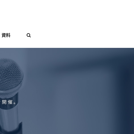
資料

を開催。