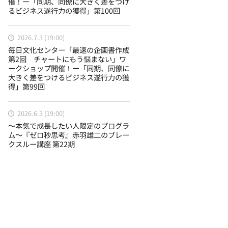
催！ー「同期、同僚に大きく差をつけ
るビジネス遂行力の獲得」第100回
2026.7.3 (19:00)
毎日文化センター「最速の企画書作成
第2回 チャートにもう悩まない」ワ
ークショップ開催！ー「同期、同僚に
大きく差をつけるビジネス遂行力の獲
得」第99回
2026.6.3 (19:00)
〜本気で成長したい人限定のプログラ
ム〜『ゼロ秒思考』赤羽雄二のブレー
クスルー講座 第22期