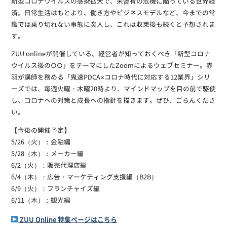
新型コロナウイルスの感染拡大で、未曾有の危機に陥っている世界経
済。日常生活はもとより、働き方やビジネスモデルなど、今までの常
識では乗り切れない事態に突入し、これは収束後も続くと予想されま
す。
ZUU onlineが開催している、経営者が知っておくべき「新型コロナ
ウイルス後の○○」をテーマにしたZoomによるウェブセミナー。赤
羽が講師を務める「鬼速PDCA×コロナ時代に対応する12業界」シリ
ーズでは、毎週火曜・木曜20時より、マインドマップを目の前で駆使
し、コロナへの対策と成長への指針を描きます。ぜひ、ごらんくださ
い。
【今後の開催予定】
5/26（火）：金融編
5/28（木）：メーカー編
6/2（火）：販売代理店編
6/4（木）：広告・マーケティング支援編（B2B）
6/9（火）：フランチャイズ編
6/11（木）：観光編
ZUU Online 特集ページはこちら