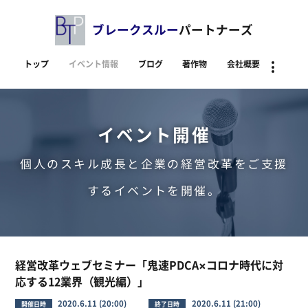
ブレークスルー
パートナーズ
トップ
イベント情報
ブログ
著作物
会社概要
資料
イベント開催
個人のスキル成長と企業の経営改革をご支援
するイベントを開催。
経営改革ウェブセミナー「鬼速PDCA×コロナ時代に対
応する12業界（観光編）」
2020.6.11 (20:00)
2020.6.11 (21:00)
開催日時
終了日時