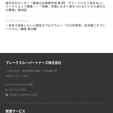
毎日文化センター「最速の企画書作成 第2回 チャートにもう悩まない」
ワークショップ開催！ー「同期、同僚に大きく差をつけるビジネス遂行力
の獲得」第99回
2026.6.3 (19:00)
〜本気で成長したい人限定のプログラム〜『ゼロ秒思考』赤羽雄二のブレ
ークスルー講座 第22期
ブレークスルーパートナーズ株式会社
〒105-0022 東京都港区海岸一丁目2番20号
汐留ビルディング3F
03-6721-8160(代表)
03-6721-2020
info@b-t-partners.com
関連サービス