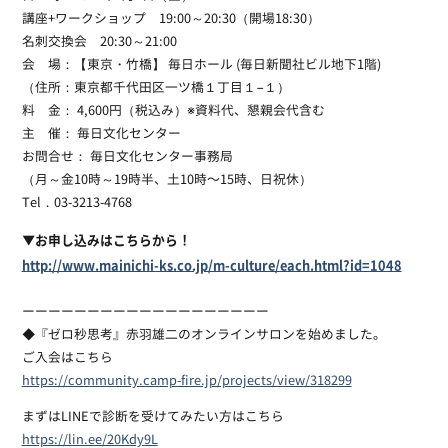
講座+ワークショップ 19:00～20:30（開場18:30）
名刺交換会 20:30～21:00
会 場：【東京・竹橋】 毎日ホール (毎日新聞社ビル地下1階)
（住所：東京都千代田区一ツ橋１丁目１−１）
料 金： 4,600円（税込み）※資料代、懇親会代含む
主 催： 毎日文化センター
お問合せ： 毎日文化センター事務局
（月～金10時～19時半、土10時〜15時、日祝休）
Tel．03-3213-4768
▼お申し込みはこちらから！
http://www.mainichi-ks.co.jp/m-culture/each.html?id=1048
ーーーーーーーーーーーーーーーーーーー
◆『ゼロ秒思考』赤羽雄二のオンラインサロンを始めました。
ご入会はこちら
https://community.camp-fire.jp/projects/view/318299
まずはLINEで診断を受けてみたい方はこちら
https://lin.ee/20Kdy9L