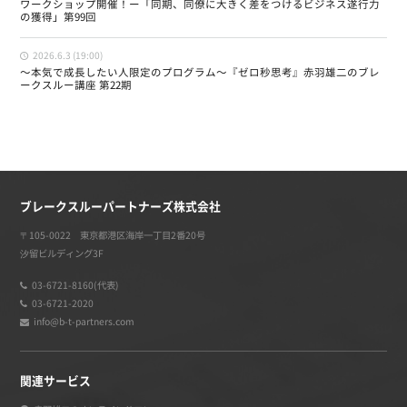
ワークショップ開催！ー「同期、同僚に大きく差をつけるビジネス遂行力
の獲得」第99回
2026.6.3 (19:00)
〜本気で成長したい人限定のプログラム〜『ゼロ秒思考』赤羽雄二のブレ
ークスルー講座 第22期
ブレークスルーパートナーズ株式会社
〒105-0022 東京都港区海岸一丁目2番20号
汐留ビルディング3F
03-6721-8160(代表)
03-6721-2020
info@b-t-partners.com
関連サービス