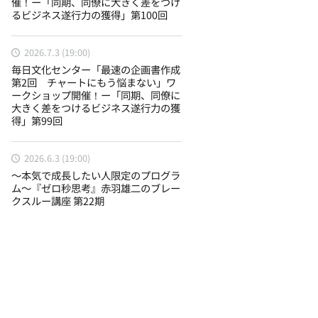
催！ー「同期、同僚に大きく差をつけ
るビジネス遂行力の獲得」第100回
2026.7.3 (19:00)
毎日文化センター「最速の企画書作成
第2回 チャートにもう悩まない」ワ
ークショップ開催！ー「同期、同僚に
大きく差をつけるビジネス遂行力の獲
得」第99回
2026.6.3 (19:00)
〜本気で成長したい人限定のプログラ
ム〜『ゼロ秒思考』赤羽雄二のブレー
クスルー講座 第22期