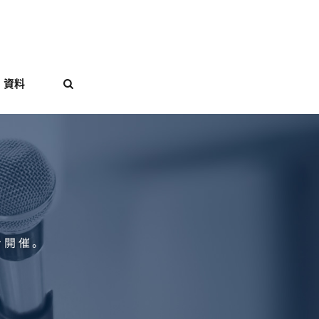
資料

を開催。