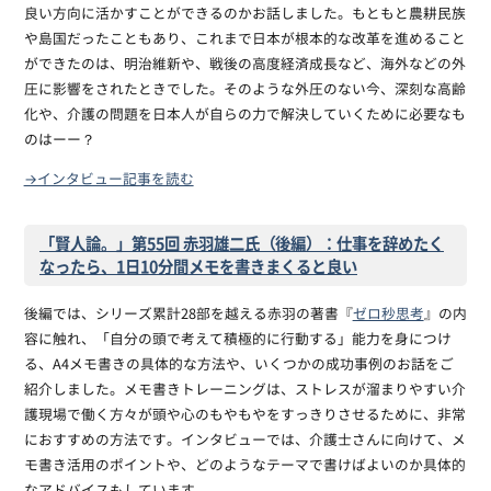
良い方向に活かすことができるのかお話しました。もともと農耕民族
や島国だったこともあり、これまで日本が根本的な改革を進めること
ができたのは、明治維新や、戦後の高度経済成長など、海外などの外
圧に影響をされたときでした。そのような外圧のない今、深刻な高齢
化や、介護の問題を日本人が自らの力で解決していくために必要なも
のはーー？
→インタビュー記事を読む
「賢人論。」第55回 赤羽雄二氏（後編）：仕事を辞めたく
なったら、1日10分間メモを書きまくると良い
後編では、シリーズ累計28部を越える赤羽の著書『
ゼロ秒思考
』の内
容に触れ、「自分の頭で考えて積極的に行動する」能力を身につけ
る、A4メモ書きの具体的な方法や、いくつかの成功事例のお話をご
紹介しました。メモ書きトレーニングは、ストレスが溜まりやすい介
護現場で働く方々が頭や心のもやもやをすっきりさせるために、非常
におすすめの方法です。インタビューでは、介護士さんに向けて、メ
モ書き活用のポイントや、どのようなテーマで書けばよいのか具体的