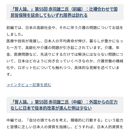
「賢人論。」第55回 赤羽雄二氏（前編）：辻褄合わせで国
民皆保険を延命してもいずれ限界は訪れる
前編では、日本の高齢社会や、それに伴う介護の問題についてお話を
しました。
医療や技術が発展し、日本人の平均寿命が伸び、暮らしが豊かになっ
た一方で、高齢化や介護の問題が引き起こされています。介護、年
金、医療問題など、先送りにするだけでは解決にはならない問題につ
いて、日本はどのように向き合っていくべきなのか、介護労働の機械
化や、ロボット化についても触れつつ、具体的な見解を述べていま
す。
→インタビュー記事を読む
「賢人論。」第55回 赤羽雄二氏（中編）：外国からの圧力
なしに日本で抜本的改革が進んだ例は少ない
中編では、「自分の頭でものを考え、積極的に行動する」という能力
と習慣に乏しい日本人の資質を指摘し、どうすれば、日本人的資質を