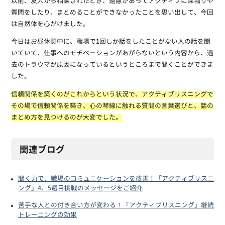
以前、友人から相談されたとき、遠慮があってアクティブに深堀りや
質問をしたり、まとめることができなかったことを思い出して、今回
は自然体を心がけました。
今日はお昼休憩中に、職場で1回しか話をしたことがない人の話を聞
いていて、仕事へのモチベーションがあがらないという内容から、過
去のトラウマが原因になっているというところまで聞くことができま
した。
信頼関係を築くのがこれからという状況で、アクティブリスニングで
その場で信頼関係を築き、心の琴線に触れる質問の言葉選びと、話の
まとめ方を見つけるのが大変でした。
関連ブログ
聞く力で、職場のコミュニケーションを改善！「アクティブリスニ
ング」4、5週目挑戦のメッセージをご紹介
苦手な人との付き合い方が変わる！「アクティブリスニング」継続
トレーニングの効果