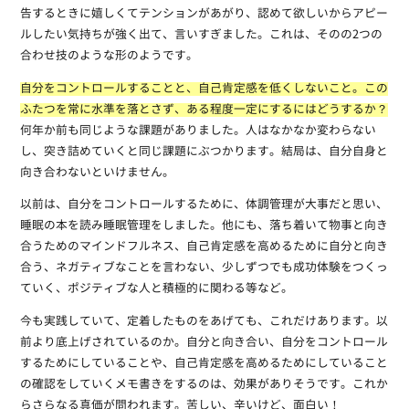
告するときに嬉しくてテンションがあがり、認めて欲しいからアピー
ルしたい気持ちが強く出て、言いすぎました。これは、そのの2つの
合わせ技のような形のようです。
自分をコントロールすることと、自己肯定感を低くしないこと。この
ふたつを常に水準を落とさず、ある程度一定にするにはどうするか？
何年か前も同じような課題がありました。人はなかなか変わらない
し、突き詰めていくと同じ課題にぶつかります。結局は、自分自身と
向き合わないといけません。
以前は、自分をコントロールするために、体調管理が大事だと思い、
睡眠の本を読み睡眠管理をしました。他にも、落ち着いて物事と向き
合うためのマインドフルネス、自己肯定感を高めるために自分と向き
合う、ネガティブなことを言わない、少しずつでも成功体験をつくっ
ていく、ポジティブな人と積極的に関わる等など。
今も実践していて、定着したものをあげても、これだけあります。以
前より底上げされているのか。自分と向き合い、自分をコントロール
するためにしていることや、自己肯定感を高めるためにしていること
の確認をしていくメモ書きをするのは、効果がありそうです。これか
らさらなる真価が問われます。苦しい、辛いけど、面白い！