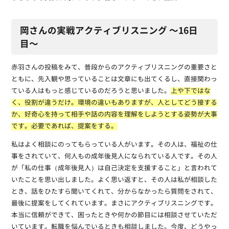
岡さんの実戦アクティブリスニング 〜16日
目〜
赤羽さんの投稿をみて、普段からのアクティブリスニングの重要さと
ともに、先入観や思っていることは文章にも出てくるし、直接関わっ
ている人はもっと感じているのだろうと思いました。
上や下ではな
く、役割が違うだけ。環境の違いもありますが、人としてどう接する
か、好奇心を持って相手や話の内容を理解をしようとする姿勢が大事
です。必要であれば、提案をする。
私はよく相談にのってもらっている人がいます。その人は、福祉の仕
事をされていて、何人もの成年後見人になられている人です。その人
が「私の仕事（成年後見人）は自己決定を支援すること」と言われて
いたことを思い出しました。よく思い返すと、その人は私が相談した
とき、話をひたすら聞いてくれて、分からなかったら質問をされて、
最後に提案をしてくれています。まさにアクティブリスニングです。
本当に信頼ができて、困ったときや何かの節目には相談させていただ
いています。転職を悩んでいるときも相談しました。今度、どうやっ