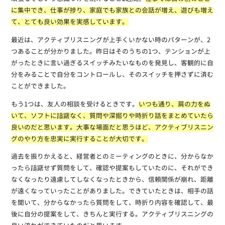
に集中でき、仕事が捗り、家庭でも家族との会話が増え、遊びも増え
て、とても良い効果を実感しています。
最近は、アクティブリスニングが上手くいかない時のパターンが、2
つあることが分かりました。昨日はそのうちの1つ、テンションが上
がったときに言い過ぎるスイッチみたいなものを発見し、客観的に自
分をみることで自分をコントロールし、そのスイッチを押さずに済む
ことができました。
もう1つは、友人の相談を受けるときです。
いつも通り、肩の力をぬ
いて、ソフトに躊躇なく、質問や深掘りや時折り話をまとめていたら
良いのだと思います。大事な場面だと思うほど、アクティブリスニン
グのやり方を忠実に実行することが大切です。
過去を振りかえると、経営者とのミーティングのときに、分からなか
ったら躊躇せず質問をして、確認や提案もしていたのに、それができ
なくなったり遠慮してしなくなったときから、信頼関係が崩れ、距離
が遠くなっていったことがありました。できていたときは、相手の話
を聞いて、分からなかったら質問をして、時折り内容を確認して、最
後に自分の提案をして、きちんと実行する。アクティブリスニングの